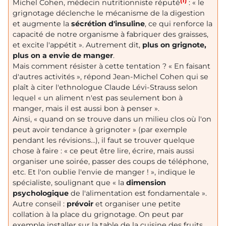
(1)
Michel Cohen, médecin nutritionniste réputé
: « le
grignotage déclenche le mécanisme de la digestion
et augmente la
sécrétion d'insuline
, ce qui renforce la
capacité de notre organisme à fabriquer des graisses,
et excite l'appétit ». Autrement dit,
plus on grignote,
plus on a envie de manger
.
Mais comment résister à cette tentation ? « En faisant
d'autres activités », répond Jean-Michel Cohen qui se
plaît à citer l'ethnologue Claude Lévi-Strauss selon
lequel « un aliment n'est pas seulement bon à
manger, mais il est aussi bon à penser ».
Ainsi, « quand on se trouve dans un milieu clos où l'on
peut avoir tendance à grignoter » (par exemple
pendant les révisions…), il faut se trouver quelque
chose à faire : « ce peut être lire, écrire, mais aussi
organiser une soirée, passer des coups de téléphone,
etc. Et l'on oublie l'envie de manger ! », indique le
spécialiste, soulignant que « la
dimension
psychologique
de l'alimentation est fondamentale ».
Autre conseil :
prévoir
et organiser une petite
collation à la place du grignotage. On peut par
exemple installer sur la table de la cuisine des fruits