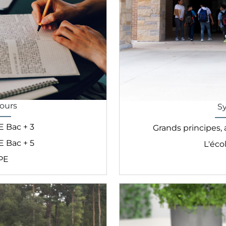
cours
S
 Bac + 3
Grands principes, a
 Bac + 5
L'éco
PE