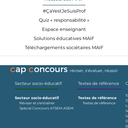
#ÇaYestJeSuisProf
Quiz « responsabilité »
Espace enseignant
Solutions éducatives MAIF
Téléchargements sociétaires MAIF
réviser, s'évaluer, réussir
Secteur socio-éducatif
Textes de référence
C
1
Secteur socio-éducatif
Textes de référence
D
Réviser et s'entraîner
Textes de référence
L
Spécial Concours ATSEM-ASEM
S
S
D
B