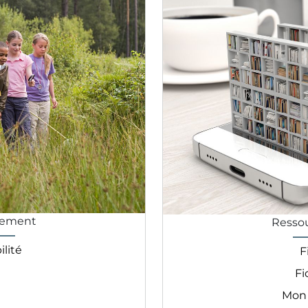
nement
Resso
lité
F
Fi
Mon 