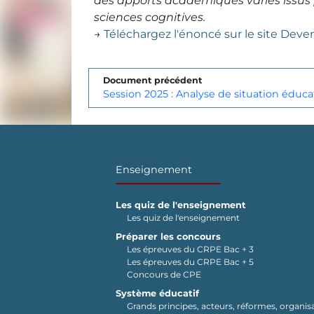
des apports académiques variés issus pa
sciences cognitives.
→
Téléchargez l'énoncé sur le site Deve
Document précédent
Session 2025 : Analyse de situation éduca
Enseignement
Les quiz de l'enseignement
Les quiz de l'enseignement
Préparer les concours
Les épreuves du CRPE Bac + 3
Les épreuves du CRPE Bac + 5
Concours de CPE
Système éducatif
Grands principes, acteurs, réformes, organisa