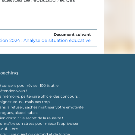
s sciences de l'éducation et des
Document suivant
sion 2024 : Analyse de situation éducative
oaching
0 conseils pour réviser 100 % utile !
étendez-vous !
a mémoire, partenaire officiel des concours !
oignez-vous… mais pas trop !
ans la refuser, sachez maîtriser votre émotivité !
rogues, alcool, tabac
ien dormir : le secret de la réussite !
onnaître son stress pour mieux l'apprivoiser
-qui-li-bre !
'oral : une question de fond et de forme