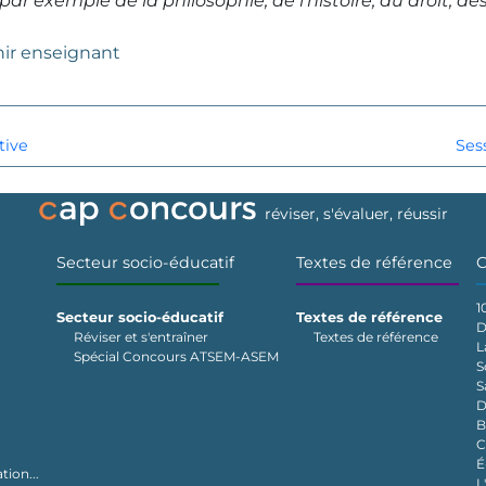
r exemple de la philosophie, de l'histoire, du droit, de
nir enseignant
tive
Ses
réviser, s'évaluer, réussir
Secteur socio-éducatif
Textes de référence
C
1
Secteur socio-éducatif
Textes de référence
D
Réviser et s'entraîner
Textes de référence
L
Spécial Concours ATSEM-ASEM
S
S
D
B
C
É
tion...
L