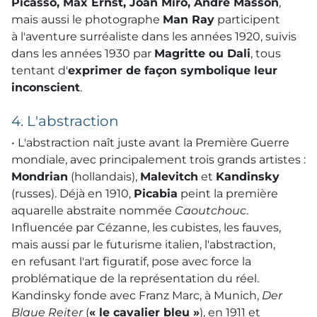
Picasso, Max Ernst, Joan Miró, André Masson
,
mais aussi le photographe
Man Ray
participent
à l'aventure surréaliste dans les années 1920, suivis
dans les années 1930 par
Magritte ou Dali
, tous
tentant d'
exprimer de façon symbolique leur
inconscient
.
4. L'abstraction
• L'abstraction naît juste avant la Première Guerre
mondiale, avec principalement trois grands artistes :
Mondrian
(hollandais),
Malevitch
et
Kandinsky
(russes). Déjà en 1910,
Picabia
peint la première
aquarelle abstraite nommée
Caoutchouc
.
Influencée par Cézanne, les cubistes, les fauves,
mais aussi par le futurisme italien, l'abstraction,
en refusant l'art figuratif, pose avec force la
problématique de la représentation du réel.
Kandinsky fonde avec Franz Marc, à Munich,
Der
Blaue Reiter
(
« le cavalier bleu »
), en 1911 et