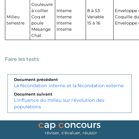
Couleuvre
à collier
Interne
8 à 53
Enveloppe 
Milieu
Coq et
Interne
Variable
Coquille du
terrestre
poule
Interne
15 à 16
Enveloppe 
Mésange
Interne
Chat
Faire les tests
Document précédent
La fécondation interne et la fécondation externe
Document suivant
L'influence du milieu sur l'évolution des
populations
réviser, s'évaluer, réussir