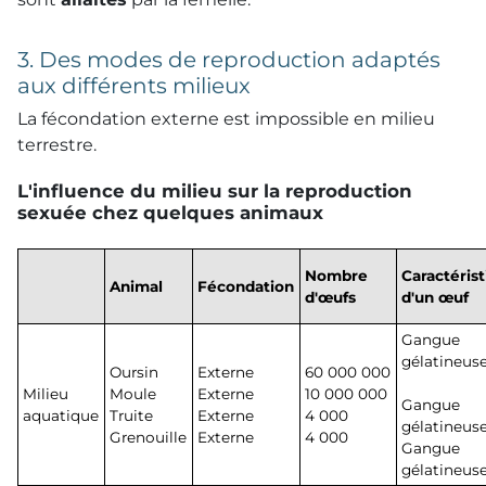
3. Des modes de reproduction adaptés
aux différents milieux
La fécondation externe est impossible en milieu
terrestre.
L'influence du milieu sur la reproduction
sexuée chez quelques animaux
Nombre
Caractéris
Animal
Fécondation
d'œufs
d'un œuf
Gangue
gélatineus
Oursin
Externe
60 000 000
Milieu
Moule
Externe
10 000 000
Gangue
aquatique
Truite
Externe
4 000
gélatineus
Grenouille
Externe
4 000
Gangue
gélatineus