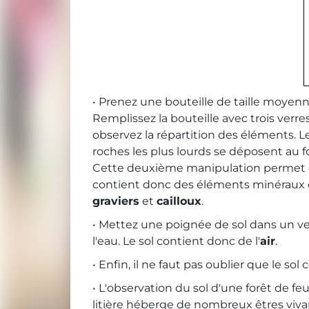
• Prenez une bouteille de taille moyenn
Remplissez la bouteille avec trois verr
observez la répartition des éléments. L
roches les plus lourds se déposent au f
Cette deuxième manipulation permet d'o
contient donc des éléments minéraux de 
graviers
et
cailloux
.
• Mettez une poignée de sol dans un ve
l'eau. Le sol contient donc de l'
air
.
• Enfin, il ne faut pas oublier que le s
• L'observation du sol d'une forêt de fe
litière héberge de nombreux êtres vivant