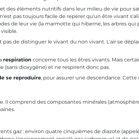
u et des éléments nutritifs dans leur milieu de vie pour sa
 n'est pas toujours facile de repérer qu'un être vivant s'al
des de leur vie (la marmotte qui hiberne, les arbres qui pe
isible.
pas de distinguer le vivant du non vivant. L'air se dépl
la
respiration
concerne tous les êtres vivants. Mais cert
e (sans dioxygène) et ne respirent donc pas.
de se reproduire
, pour assurer une descendance. Cette ca
re. Il comprend des composantes minérales (atmosphère 
aines.
érents gaz : environ quatre cinquièmes de diazote (app
rbone (anciennement appelé gaz carbonique) et de gaz r