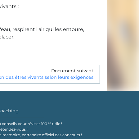
ivants ;
l'eau, respirent l'air qui les entoure,
lacer.
Document suivant
ion des êtres vivants selon leurs exigences
oaching
0 conseils pour réviser 100 % utile !
étendez-vous !
a mémoire, partenaire officiel des concours !