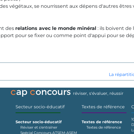
n des végétaux, se nourrissent aux dépens d'autres êtres v
ent des
relations avec le monde minéral
: ils boivent de 
upport pour se fixer ou comme point d'appui pour se dép
La répartit
réviser, s'évaluer, réussir
Secteur socio-éducatif
Textes de référence
C
1
Secteur socio-éducatif
Textes de référence
D
Réviser et s'entraîner
Textes de référence
L
Spécial Concours ATSEM-ASEM