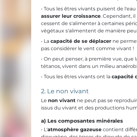
• Tous les êtres vivants puisent de l'ea
assurer leur croissance
. Cependant, il
cessent de s'alimenter à certaines pério
végétaux s'alimentent de manière peu v
• La
capacité de se déplacer
ne permet 
pas considérer le vent comme vivant !
• On peut penser, à première vue, que 
tétanos, vivent dans un milieu anaérobi
• Tous les êtres vivants ont la
capacité 
2. Le non vivant
Le
non vivant
ne peut pas se reprodui
issus du vivant et des productions hum
a) Les composantes minérales
• L'
atmosphère gazeuse
contient diff
dioxygène, des traces de dioxyde de ca