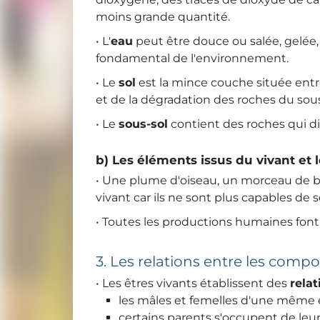
moins grande quantité.
• L'
eau
peut être douce ou salée, gelée,
fondamental de l'environnement.
• Le
sol
est la mince couche située entre
et de la dégradation des roches du sous
• Le
sous-sol
contient des roches qui dif
b) Les éléments issus du vivant et
• Une plume d'oiseau, un morceau de boi
vivant car ils ne sont plus capables de 
• Toutes les productions humaines font 
3. Les relations entre les com
• Les êtres vivants établissent des
relat
les mâles et femelles d'une même 
certains parents s'occupent de leurs