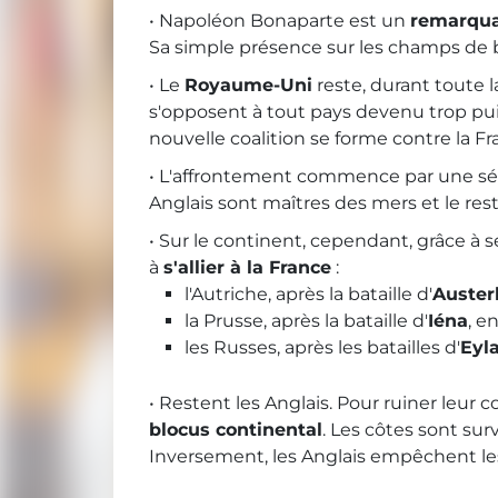
• Napoléon Bonaparte est un
remarqua
Sa simple présence sur les champs de bat
• Le
Royaume-Uni
reste, durant toute 
s'opposent à tout pays devenu trop pui
nouvelle coalition se forme contre la Fr
• L'affrontement commence par une s
Anglais sont maîtres des mers et le rest
• Sur le continent, cependant, grâce à s
à
s'allier à la France
:
l'Autriche, après la bataille d'
Austerl
la Prusse, après la bataille d'
Iéna
, e
les Russes, après les batailles d'
Eyl
• Restent les Anglais. Pour ruiner leur
blocus continental
. Les côtes sont sur
Inversement, les Anglais empêchent le