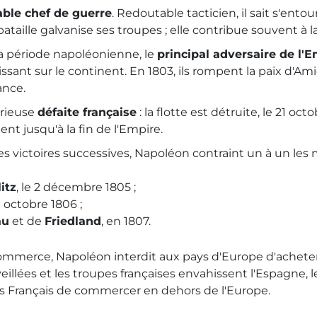
ble chef de guerre
. Redoutable tacticien, il sait s'ent
aille galvanise ses troupes ; elle contribue souvent à la 
la période napoléonienne, le
principal adversaire de l'
ssant sur le continent. En 1803, ils rompent la paix d'A
ance.
érieuse
défaite française
: la flotte est détruite, le 21 oc
ent jusqu'à la fin de l'Empire.
es victoires successives, Napoléon contraint un à un les m
itz
, le 2 décembre 1805 ;
n octobre 1806 ;
au
et de
Friedland
, en 1807.
 commerce, Napoléon interdit aux pays d'Europe d'acheter 
veillées et les troupes françaises envahissent l'Espagne, l
s Français de commercer en dehors de l'Europe.