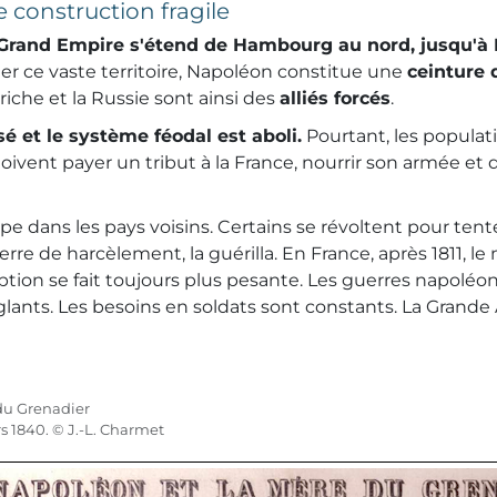
 construction fragile
Grand Empire s'étend de Hambourg au nord, jusqu'à
er ce vaste territoire, Napoléon constitue une
ceinture 
triche et la Russie sont ainsi des
alliés forcés
.
sé et le système féodal est aboli.
Pourtant, les popula
oivent payer un tribut à la France, nourrir son armée et 
e dans les pays voisins. Certains se révoltent pour tente
rre de harcèlement, la guérilla. En France, après 1811, 
ption se fait toujours plus pesante. Les guerres napoléo
ants. Les besoins en soldats sont constants. La Grande
du Grenadier
s 1840. © J.-L. Charmet