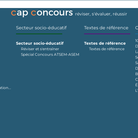
réviser, s'évaluer, réussir
Secteur socio-éducatif
Textes de référence
C
1
Secteur socio-éducatif
Textes de référence
D
Réviser et s'entraîner
Textes de référence
L
Spécial Concours ATSEM-ASEM
S
S
D
B
C
É
tion...
L