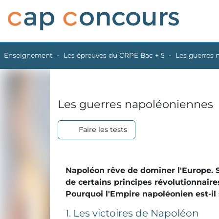
Enseignement
Les épreuves du CRPE Bac + 5
Les guerres 
Les guerres napoléoniennes
Faire les tests
Napoléon rêve de dominer l'Europe. S
de certains principes révolutionnair
Pourquoi l'Empire napoléonien est-il 
1. Les victoires de Napoléon