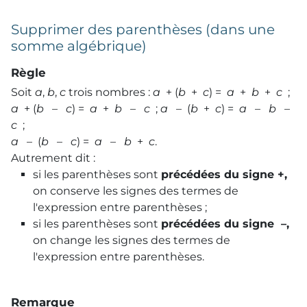
Supprimer des parenthèses (dans une
somme algébrique)
Règle
Soit
a
,
b
,
c
trois nombres :
a
+ (
b
+
c
) =
a
+
b
+
c
;
a
+ (
b
–
c
) =
a
+
b
–
c
;
a
– (
b
+
c
) =
a
–
b
–
c
;
a
– (
b
–
c
) =
a
–
b
+
c
.
Autrement dit :
si les parenthèses sont
précédées du signe +,
on conserve les signes des termes de
l'expression entre parenthèses ;
si les parenthèses sont
précédées du signe –,
on change les signes des termes de
l'expression entre parenthèses.
Remarque