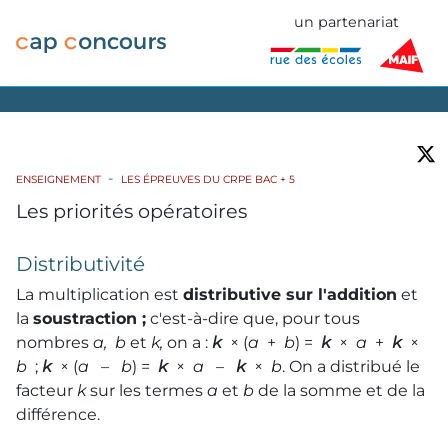
un partenariat
ENSEIGNEMENT
LES ÉPREUVES DU CRPE BAC + 5
Les priorités opératoires
Distributivité
La multiplication est
distributive sur l'addition
et
la
soustraction ;
c'est-à-dire que, pour tous
nombres
a,
b
et
k,
on a :
k
× (
a
+
b
) =
k
×
a
+
k
×
b
;
k
× (
a
–
b
) =
k
×
a
–
k
×
b
. On a distribué le
facteur
k
sur les termes
a
et
b
de la somme et de la
différence.