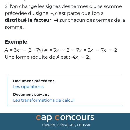
Si l'on change les signes des termes d'une somme
précédée du signe –, c'est parce que l'on a
distribué le facteur –1
sur chacun des termes de la
somme.
Exemple
A
= 3
x
– (2 + 7
x
)
A
= 3
x
– 2 – 7
x
= 3
x
– 7
x
– 2
Une forme réduite de
A
est :–4
x
– 2.
Document précédent
Les opérations
Document suivant
Les transformations de calcul
réviser, s'évaluer, réussir