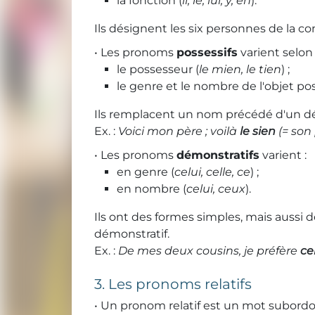
la fonction (
il, le, lui, y, en
).
Ils désignent les six personnes de la co
• Les pronoms
possessifs
varient selon 
le possesseur (
le mien, le tien
) ;
le genre et le nombre de l'objet po
Ils remplacent un nom précédé d'un dé
Ex. :
Voici mon père ; voilà
le sien
(=
son
• Les pronoms
démonstratifs
varient :
en genre (
celui, celle, ce
) ;
en nombre (
celui, ceux
).
Ils ont des formes simples, mais auss
démonstratif.
Ex. :
De mes deux cousins, je préfère
ce
3. Les pronoms relatifs
• Un pronom relatif est un mot subord