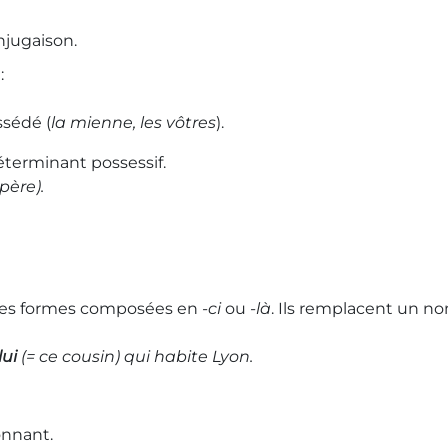
njugaison.
:
ssédé (
la mienne, les vôtres
).
terminant possessif.
 père
).
i des formes composées en
-ci
ou
-là
. Ils remplacent un 
lui
(= ce cousin) qui habite Lyon.
onnant.