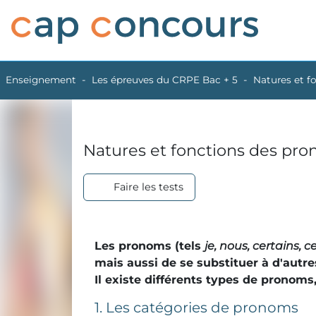
Enseignement
Les épreuves du CRPE Bac + 5
Natures et f
Natures et fonctions des pr
Faire les tests
Les pronoms (tels
je, nous, certains, c
mais aussi de se substituer à d'autr
Il existe différents types de pronoms
1. Les catégories de pronoms