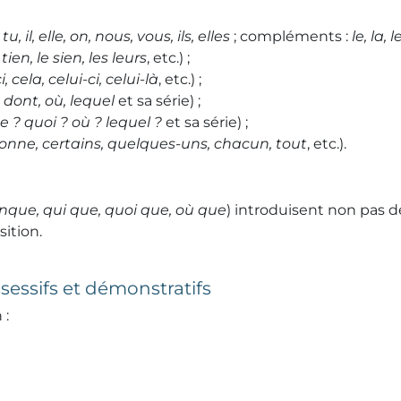
, tu, il, elle, on, nous, vous, ils, elles
; compléments :
le, la, 
tien, le sien, les leurs
, etc.) ;
i, cela, celui-ci, celui-là
, etc.) ;
, dont, où, lequel
et sa série) ;
e ? quoi ? où ? lequel ?
et sa série) ;
onne, certains, quelques-uns, chacun, tout
, etc.).
nque, qui que, quoi que, où que
) introduisent non pas 
ition.
sessifs et démonstratifs
 :