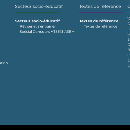
Secteur socio-éducatif
Textes de référence
C
1
Secteur socio-éducatif
Textes de référence
D
Réviser et s'entraîner
Textes de référence
L
Spécial Concours ATSEM-ASEM
S
S
D
B
C
É
tion...
L