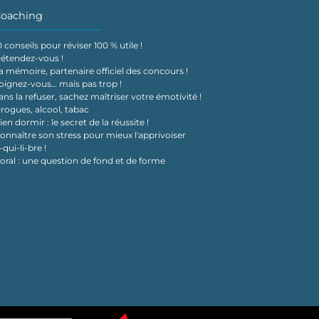
oaching
0 conseils pour réviser 100 % utile !
étendez-vous !
a mémoire, partenaire officiel des concours !
oignez-vous… mais pas trop !
ans la refuser, sachez maîtriser votre émotivité !
rogues, alcool, tabac
ien dormir : le secret de la réussite !
onnaître son stress pour mieux l'apprivoiser
-qui-li-bre !
'oral : une question de fond et de forme