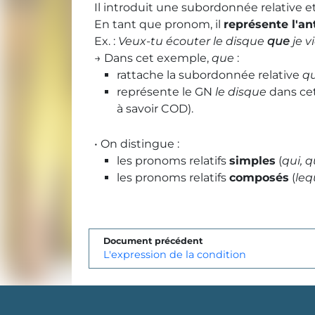
Il introduit une subordonnée relative e
En tant que pronom, il
représente l'a
Ex. :
Veux-tu écouter le disque
que
je v
→ Dans cet exemple,
que
:
rattache la subordonnée relative
qu
représente le
GN
le disque
dans cet
à savoir
COD
).
• On distingue :
les pronoms relatifs
simples
(
qui, q
les pronoms relatifs
composés
(
leq
Document précédent
L'expression de la condition