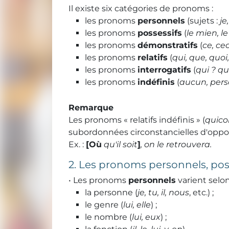
Il existe six catégories de pronoms :
les pronoms
personnels
(sujets :
je
les pronoms
possessifs
(
le mien, le 
les pronoms
démonstratifs
(
ce, cec
les pronoms
relatifs
(
qui, que, quoi
les pronoms
interrogatifs
(
qui ? qu
les pronoms
indéfinis
(
aucun, pers
Remarque
Les pronoms « relatifs indéfinis » (
quico
subordonnées circonstancielles d'oppos
Ex. :
[Où
qu'il soit
]
, on le retrouvera.
2. Les pronoms personnels, pos
• Les pronoms
personnels
varient selon
la personne (
je, tu, il, nous
, etc.) ;
le genre (
lui, elle
) ;
le nombre (
lui, eux
) ;