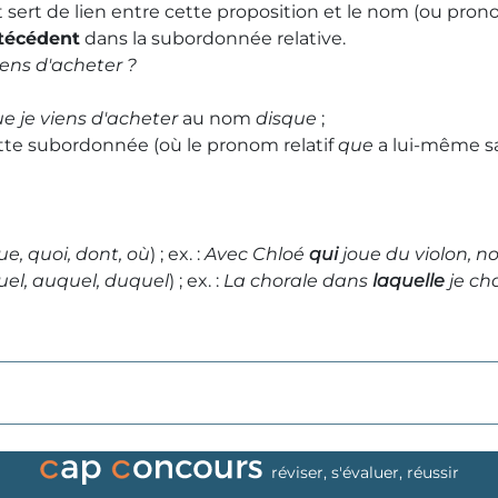
t sert de lien entre cette proposition et le nom (ou pron
ntécédent
dans la subordonnée relative.
iens d'acheter ?
e je viens d'acheter
au nom
disque
;
te subordonnée (où le pronom relatif
que
a lui-même sa
ue, quoi, dont, où
) ; ex. :
Avec Chloé
qui
joue du violon, n
uel, auquel, duquel
) ; ex. :
La chorale dans
laquelle
je ch
réviser, s'évaluer, réussir