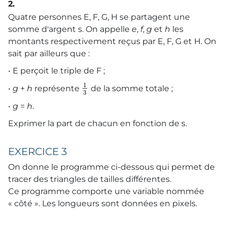
2.
Quatre personnes E, F, G, H se partagent une
somme d'argent s. On appelle
e
,
f
,
g
et
h
les
montants respectivement reçus par E, F, G et H. On
sait par ailleurs que :
• E perçoit le triple de F ;
1
•
g
+
h
représente
de la somme totale ;
3
•
g
=
h
.
Exprimer la part de chacun en fonction de s.
EXERCICE 3
On donne le programme ci-dessous qui permet de
tracer des triangles de tailles différentes.
Ce programme comporte une variable nommée
« côté ». Les longueurs sont données en pixels.