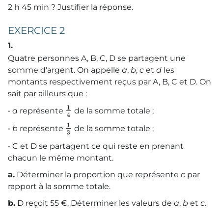
2 h 45 min ? Justifier la réponse.
EXERCICE 2
1.
Quatre personnes A, B, C, D se partagent une
somme d'argent. On appelle
a
,
b
,
c
et
d
les
montants respectivement reçus par A, B, C et D. On
sait par ailleurs que :
1
•
a
représente
de la somme totale ;
4
1
•
b
représente
de la somme totale ;
3
• C et D se partagent ce qui reste en prenant
chacun le même montant.
a.
Déterminer la proportion que représente
c
par
rapport à la somme totale.
b.
D reçoit 55 €. Déterminer les valeurs de
a
,
b
et
c
.