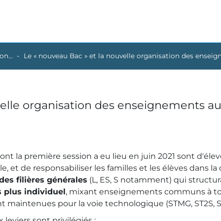
n...
Le « nouveau Bac » et la nouvelle organisation des ensei
velle organisation des enseignements au
ont la première session a eu lieu en juin 2021 sont d'él
le, et de responsabiliser les familles et les élèves dans la
es filières générales
(L, ES, S notamment) qui structur
 plus individuel
, mixant enseignements communs à tous 
t maintenues pour la voie technologique (STMG, ST2S, S
leviers sont privilégiés :