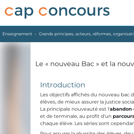
Enseignement
Grands principes, acteurs, réformes, organisatio
Le « nouveau Bac » et la nou
Introduction
Les objectifs affichés du nouveau bac d
élèves, de mieux assurer la justice socia
La principale nouveauté est l'
abandon d
et de terminale, au profit d'un
parcours
chaque élève. Les séries sont cependan
Pour assurer la réussite des élèves, deux 