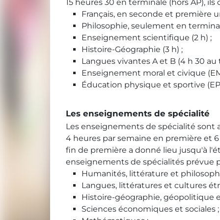
15 heures 30 en terminale (hors AP), il
Français, en seconde et première 
Philosophie, seulement en terminale
Enseignement scientifique (2 h) ;
Histoire-Géographie (3 h) ;
Langues vivantes A et B (4 h 30 au t
Enseignement moral et civique (EMC
Éducation physique et sportive (EPS
Les enseignements de spécialité
Les enseignements de spécialité sont
4 heures par semaine en première et 6 
fin de première a donné lieu jusqu'à l
enseignements de spécialités prévue pou
Humanités, littérature et philosophi
Langues, littératures et cultures ét
Histoire-géographie, géopolitique e
Sciences économiques et sociales ;