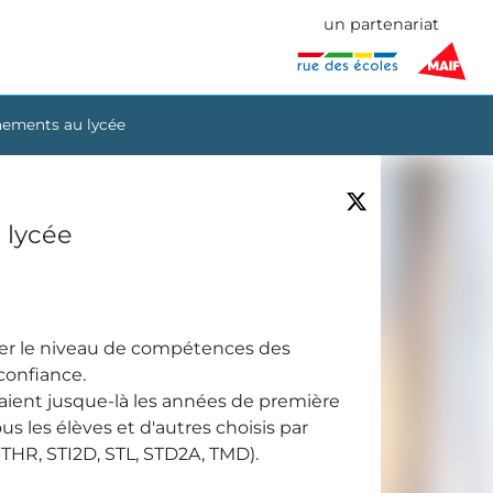
un partenariat
gnements au lycée
 lycée
ever le niveau de compétences des
 confiance.
aient jusque-là les années de première
les élèves et d'autres choisis par
THR, STI2D, STL, STD2A, TMD).