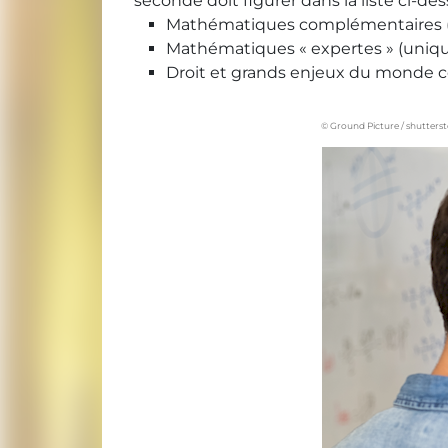
seconde doit figurer dans la liste ci-des
Mathématiques complémentaires (si 
Mathématiques « expertes » (unique
Droit et grands enjeux du monde c
© Ground Picture / shutters