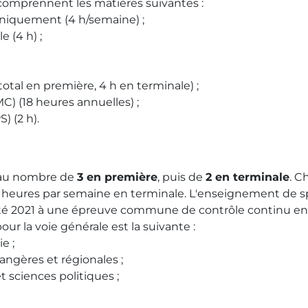
s comprennent les matières suivantes :
uniquement (4 h/semaine) ;
 (4 h) ;
otal en première, 4 h en terminale) ;
) (18 heures annuelles) ;
) (2 h).
 au nombre de
3 en première
, puis de
2 en terminale
. C
heures par semaine en terminale. L'enseignement de spéci
'été 2021 à une épreuve commune de contrôle continu en 
r la voie générale est la suivante :
e ;
rangères et régionales ;
t sciences politiques ;