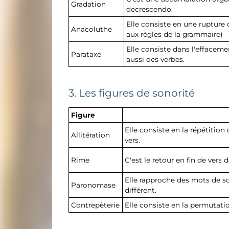
Gradation
decrescendo.
Elle consiste en une rupture 
Anacoluthe
aux règles de la grammaire)
Elle consiste dans l'effaceme
Parataxe
aussi des verbes.
3. Les figures de sonorité
Figure
Elle consiste en la répétiti
Allitération
vers.
Rime
C'est le retour en fin de ve
Elle rapproche des mots de so
Paronomase
différent.
Contrepèterie
Elle consiste en la permutati