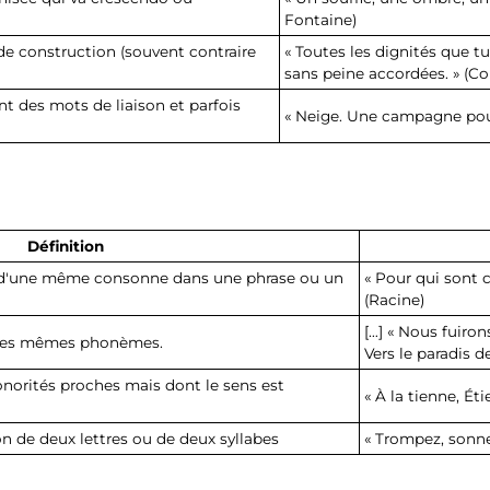
Fontaine)
de construction (souvent contraire
« Toutes les dignités que tu
sans peine accordées. » (Cor
nt des mots de liaison et parfois
« Neige. Une campagne pou
Définition
on d'une même consonne dans une phrase ou un
« Pour qui sont c
(Racine)
[…] « Nous fuiron
rs des mêmes phonèmes.
Vers le paradis d
norités proches mais dont le sens est
« À la tienne, Éti
on de deux lettres ou de deux syllabes
« Trompez, sonnet