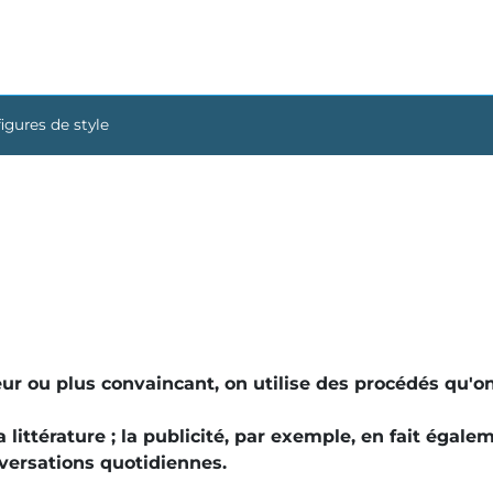
igures de style
eur
ou
plus convaincant
, on utilise des procédés qu'on
 littérature ; la publicité, par exemple, en fait égale
versations quotidiennes.