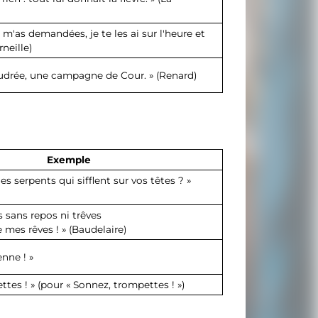
 m'as demandées, je te les ai sur l'heure et
neille)
drée, une campagne de Cour. » (Renard)
Exemple
es serpents qui sifflent sur vos têtes ? »
s sans repos ni trêves
e mes rêves ! » (Baudelaire)
enne ! »
tes ! » (pour « Sonnez, trompettes ! »)