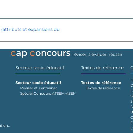
 (attributs et expansions du
réviser, s'évaluer, réussir
Secteur socio-éducatif
Textes de référence
C
1
Secteur socio-éducatif
Textes de référence
D
Réviser et s'entraîner
Textes de référence
L
Spécial Concours ATSEM-ASEM
S
S
D
B
C
É
tion...
L