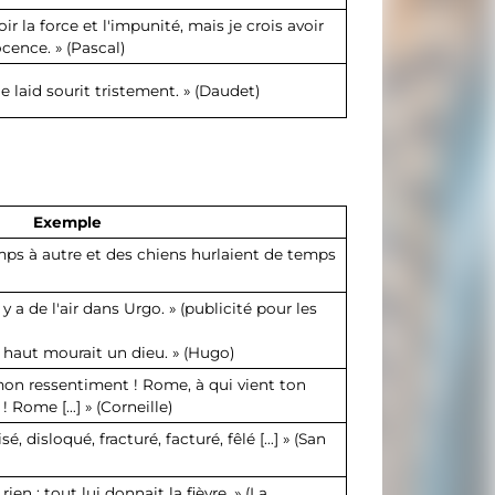
ir la force et l'impunité, mais je crois avoir
nocence. » (Pascal)
e laid sourit tristement. » (Daudet)
Exemple
temps à autre et des chiens hurlaient de temps
il y a de l'air dans Urgo. » (publicité pour les
n haut mourait un dieu. » (Hugo)
mon ressentiment ! Rome, à qui vient ton
 Rome […] » (Corneille)
é, disloqué, fracturé, facturé, fêlé […] » (San
ien : tout lui donnait la fièvre. » (La