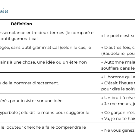
sée
Définition
 ressemblance entre deux termes (le comparé et
« Le poète est s
n outil grammatical.
ée, sans outil grammatical (selon le cas, le
« D'autres fois,
(Baudelaire, pou
mains à une chose, une idée ou un être non
« Automne malad
soufflera dans le
« L'homme qui a 
eu de la nommer directement.
« C'était l'heure
pour dire le soir)
« Un bruit à réve
érés pour insister sur une idée.
« Je me meurs, je
'hyperbole ; elle dit le moins pour suggérer le
« Ce garçon n'es
« Va, je ne te hai
 le locuteur cherche à faire comprendre le
« Ne vous gênez 