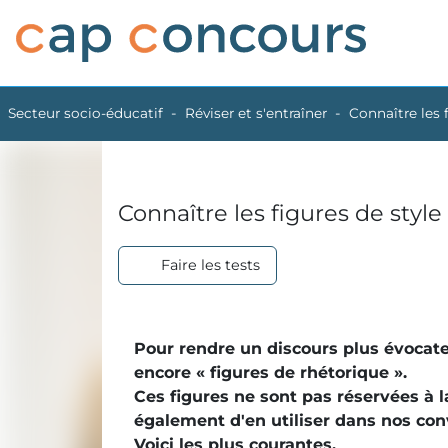
Secteur socio-éducatif
Réviser et s'entraîner
Connaître les f
Connaître les figures de style
Faire les tests
Pour rendre un discours
plus évocat
encore « figures de rhétorique ».
Ces figures ne sont pas réservées à la
également d'en utiliser dans nos con
Voici les plus courantes.