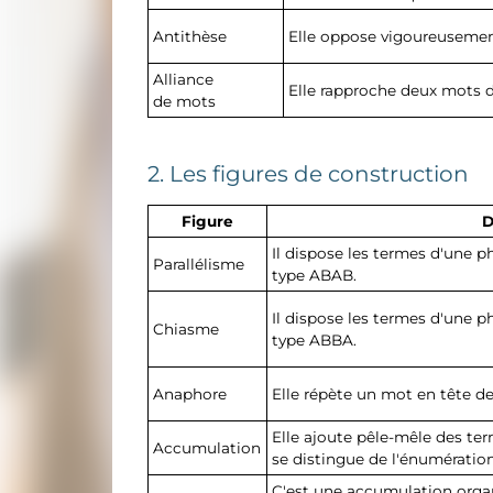
Antithèse
Elle oppose vigoureusemen
Alliance
Elle rapproche deux mots d
de mots
2. Les figures de construction
Figure
D
Il dispose les termes d'une p
Parallélisme
type ABAB.
Il dispose les termes d'une p
Chiasme
type ABBA.
Anaphore
Elle répète un mot en tête de
Elle ajoute pêle-mêle des te
Accumulation
se distingue de l'énumération
C'est une accumulation orga