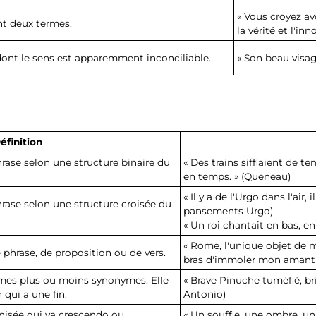
« Vous croyez avo
t deux termes.
la vérité et l'in
ont le sens est apparemment inconciliable.
« Son beau visag
éfinition
hrase selon une structure binaire du
« Des trains sifflaient de 
en temps. » (Queneau)
« Il y a de l'Urgo dans l'air, 
hrase selon une structure croisée du
pansements Urgo)
« Un roi chantait en bas, e
« Rome, l'unique objet de 
 phrase, de proposition ou de vers.
bras d'immoler mon amant !
rmes plus ou moins synonymes. Elle
« Brave Pinuche tuméfié, bris
 qui a une fin.
Antonio)
nisée qui va crescendo ou
« Un souffle, une ombre, un r