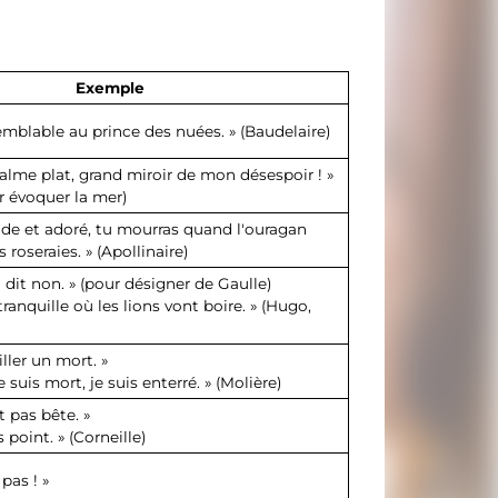
Exemple
emblable au prince des nuées. » (Baudelaire)
 calme plat, grand miroir de mon désespoir ! »
r évoquer la mer)
e et adoré, tu mourras quand l'ouragan
s roseraies. » (Apollinaire)
dit non. » (pour désigner de Gaulle)
 tranquille où les lions vont boire. » (Hugo,
iller un mort. »
 suis mort, je suis enterré. » (Molière)
t pas bête. »
s point. » (Corneille)
pas ! »