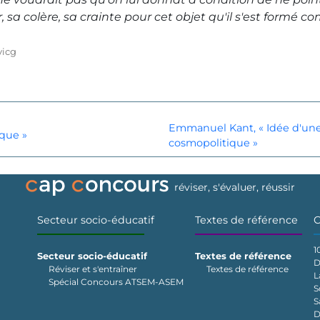
r, sa colère, sa crainte pour cet objet qu'il s'est formé 
vicg
Emmanuel Kant, « Idée d'une 
ique »
cosmopolitique »
réviser, s'évaluer, réussir
Secteur socio-éducatif
Textes de référence
C
1
Secteur socio-éducatif
Textes de référence
D
Réviser et s'entraîner
Textes de référence
L
Spécial Concours ATSEM-ASEM
S
S
D