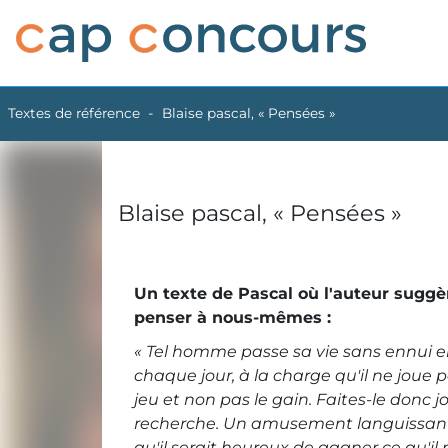
Textes de référence
Blaise pascal, « Pensées »
Blaise pascal, « Pensées »
Un texte de Pascal où l'auteur suggèr
penser à nous-mêmes :
« Tel homme passe sa vie sans ennui en
chaque jour, à la charge qu'il ne joue
jeu et non pas le gain. Faites-le donc j
recherche. Un amusement languissant et 
qu'il serait heureux de gagner ce qu'il 