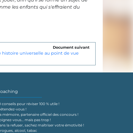
comme les enfants qui s'effraient du
Document suivant
histoire universelle au point de vue
oaching
0 conseils pour réviser 100 % utile !
étendez-vous !
a mémoire, partenaire officiel des concours !
oignez-vous… mais pas trop !
ans la refuser, sachez maîtriser votre émotivité !
rogues, alcool, tabac