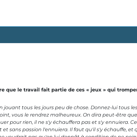
e que le travail fait partie de ces « jeux » qui trom
 jouant tous les jours peu de chose. Donnez-lui tous les
 point, vous le rendrez malheureux. On dira peut-être qu
ouer pour rien, il ne s'y échauffera pas et s'y ennuiera. 
sans passion l'ennuiera. Il faut qu'il s'y échauffe, et
ne voudrait pas qu'on lui donnât à condition de ne point 