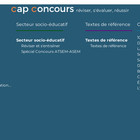
réviser, s'évaluer, réussir
Secteur socio-éducatif
Textes de référence
C
1
Secteur socio-éducatif
Textes de référence
D
Réviser et s'entraîner
Textes de référence
L
Spécial Concours ATSEM-ASEM
S
S
D
B
C
É
tion...
L