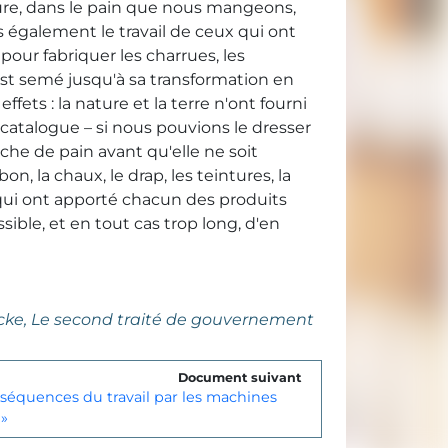
clure, dans le pain que nous mangeons,
s également le travail de ceux qui ont
t pour fabriquer les charrues, les
est semé jusqu'à sa transformation en
ffets : la nature et la terre n'ont fourni
catalogue – si nous pouvions le dresser
iche de pain avant qu'elle ne soit
bon, la chaux, le drap, les teintures, la
x qui ont apporté chacun des produits
sible, et en tout cas trop long, d'en
cke,
Le second traité de gouvernement
Document suivant
nséquences du travail par les machines
 »