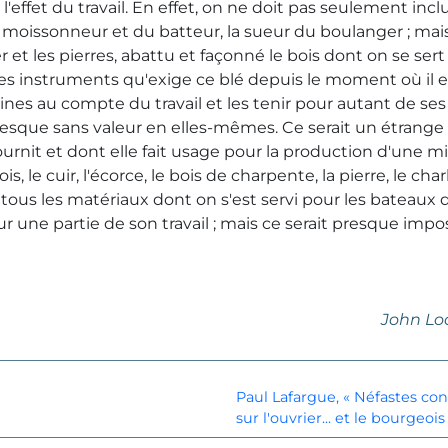
l'effet du travail. En effet, on ne doit pas seulement in
u moissonneur et du batteur, la sueur du boulanger ; mai
fer et les pierres, abattu et façonné le bois dont on se ser
res instruments qu'exige ce blé depuis le moment où il 
eines au compte du travail et les tenir pour autant de ses e
resque sans valeur en elles-mêmes. Ce serait un étrange 
ournit et dont elle fait usage pour la production d'une m
is, le cuir, l'écorce, le bois de charpente, la pierre, le char
et tous les matériaux dont on s'est servi pour les bateau
r une partie de son travail ; mais ce serait presque impos
John Lo
Paul Lafargue, « Néfastes co
sur l'ouvrier... et le bourgeois