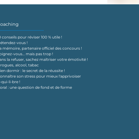
oaching
0 conseils pour réviser 100 % utile !
étendez-vous !
a mémoire, partenaire officiel des concours !
oignez-vous… mais pas trop !
ans la refuser, sachez maîtriser votre émotivité !
rogues, alcool, tabac
ien dormir : le secret de la réussite !
onnaître son stress pour mieux l'apprivoiser
-qui-li-bre !
'oral : une question de fond et de forme