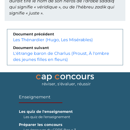
aurait tiré le nom de son héros de l'arabe
saddiq
qui signifie « véridique », ou de l'hébreu
zadik
qui
signifie « juste ».
Document précédent
Les Thénardier (Hugo, Les Misérables)
Document suivant
L'étrange baron de Charlus (Proust, À l'ombre
des jeunes filles en fleurs)
réviser, s'évaluer, réussir
Enseignement
Les quiz de l'enseignement
Les quiz de l'enseignement
Préparer les concours
Les épreuves du CRPE Bac + 3