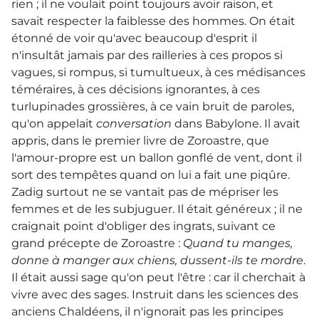
rien ; il ne voulait point toujours avoir raison, et
savait respecter la faiblesse des hommes. On était
étonné de voir qu'avec beaucoup d'esprit il
n'insultât jamais par des railleries à ces propos si
vagues, si rompus, si tumultueux, à ces médisances
téméraires, à ces décisions ignorantes, à ces
turlupinades grossières, à ce vain bruit de paroles,
qu'on appelait
conversation
dans Babylone. Il avait
appris, dans le premier livre de Zoroastre, que
l'amour-propre est un ballon gonflé de vent, dont il
sort des tempêtes quand on lui a fait une piqûre.
Zadig surtout ne se vantait pas de mépriser les
femmes et de les subjuguer. Il était généreux ; il ne
craignait point d'obliger des ingrats, suivant ce
grand précepte de Zoroastre :
Quand tu manges,
donne à manger aux chiens, dussent-ils te mordre
.
Il était aussi sage qu'on peut l'être : car il cherchait à
vivre avec des sages. Instruit dans les sciences des
anciens Chaldéens, il n'ignorait pas les principes