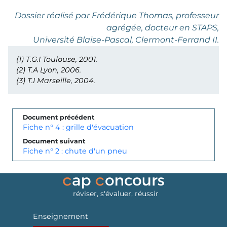
Dossier réalisé par Frédérique Thomas, professeur
agrégée, docteur en STAPS,
Université Blaise-Pascal, Clermont-Ferrand II.
(1)
T.G.I Toulouse, 2001.
(2)
T.A Lyon, 2006.
(3)
T.I Marseille, 2004.
Document précédent
Fiche n° 4 : grille d'évacuation
Document suivant
Fiche n° 2 : chute d'un pneu
réviser, s'évaluer, réussir
Enseignement