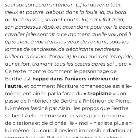
seul sur son écran intérieur : [...] lui devenu tout
vieux et pauvre, debout dans la foule, là, au bord
de la chaussée, serrant contre lui, car il fait froid,
son pardessus râpé, et attendant pour voir le beau
cavalier (elle sentait à ce moment quelle volupté il
éprouvait à voir dans les yeux de l'enfant, sous les
larmes de tendresse, de déchirante tendresse,
briller des éclairs d'orgueil), le conquérant intrépide,
dur et fort, traînant tous les cœurs après soi..., etc. »
Ce texte montre comment le personnage de
Berthe est
happé dans l'univers intérieur de
l'autre,
et comment l'écriture romanesque est elle-
même entraînée par la force du
« tropisme » :
on
passe de l'intérieur de Berthe à l'intérieur de Pierre,
lui-même fasciné par Alain ; les propos que Berthe
se tient à elle-même sont écrasés par un magma
de citations et de clichés ; le « moi » n'existe plus en
lui-même. Du coup, il devient impossible d'articuler,
comme le faisait Balzac, les histoires à la volonté