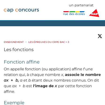
un partenariat
ENSEIGNEMENT
LES ÉPREUVES DU CRPE BAC + 3
Les fonctions
Fonction affine
On appelle fonction (ou application) affine
f
une
relation qui, à chaque nombre
x,
associe le nombre
ax
+
b,
a
et
b
étant deux nombres connus. On dit
que
ax
+
b
est
l'image de
x
par cette fonction
affine.
Exemple