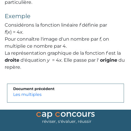
particulière.
Exemple
Considérons la fonction linéaire
f
définie par
f
(
x
) = 4
x.
Pour connaître l'image d'un nombre par
f,
on
multiplie ce nombre par 4.
La représentation graphique de la fonction
f
est la
droite
d'équation
y
= 4
x.
Elle passe par l'
origine
du
repère.
Document précédent
Les multiples
réviser, s'évaluer, réussir