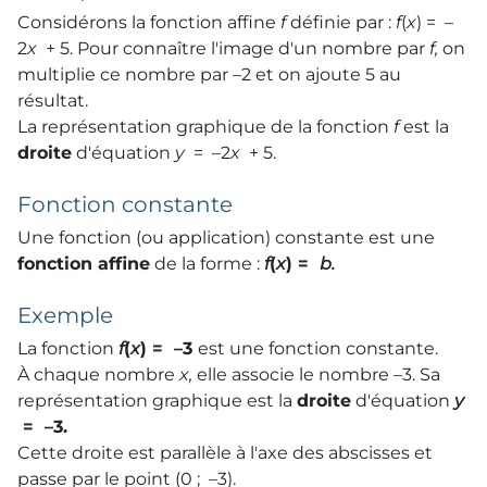
Considérons la fonction affine
f
définie par :
f
(
x
) = –
2
x
+ 5. Pour connaître l'image d'un nombre par
f,
on
multiplie ce nombre par –2 et on ajoute 5 au
résultat.
La représentation graphique de la fonction
f
est la
droite
d'équation
y
= –2
x
+ 5.
Fonction constante
Une fonction (ou application) constante est une
fonction affine
de la forme :
f
(
x
) =
b.
Exemple
La fonction
f
(
x
) = –3
est une fonction constante.
À chaque nombre
x,
elle associe le nombre –3. Sa
représentation graphique est la
droite
d'équation
y
= –3.
Cette droite est parallèle à l'axe des abscisses et
passe par le point (0 ; –3).