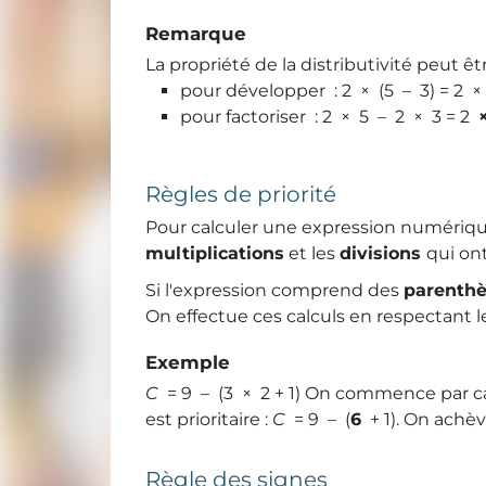
Remarque
La propriété de la distributivité peut êtr
pour développer : 2 × (5 – 3) = 2 
pour factoriser : 2 × 5 – 2 × 3 = 2
Règles de priorité
Pour calculer une expression numérique
multiplications
et les
divisions
qui on
Si l'expression comprend des
parenthè
On effectue ces calculs en respectant l
Exemple
C
= 9 – (3 × 2 + 1) On commence par calc
est prioritaire :
C
= 9 – (
6
+ 1). On achève
Règle des signes