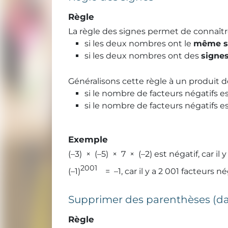
Règle
La règle des signes permet de connaîtr
si les deux nombres ont le
même s
si les deux nombres ont des
signes
Généralisons cette règle à un produit d
si le nombre de facteurs négatifs e
si le nombre de facteurs négatifs e
Exemple
(–3) × (–5) × 7 × (–2) est négatif, car il 
2001
(–1)
= –1, car il y a 2 001 facteurs né
Supprimer des parenthèses (d
Règle