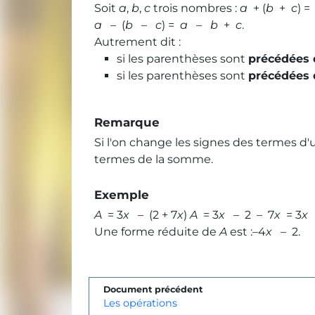
Soit
a
,
b
,
c
trois nombres :
a
+ (
b
+
c
) 
a
– (
b
–
c
) =
a
–
b
+
c
.
Autrement dit :
si les parenthèses sont
précédées 
si les parenthèses sont
précédées 
Remarque
Si l'on change les signes des termes d
termes de la somme.
Exemple
A
= 3
x
– (2 + 7
x
)
A
= 3
x
– 2 – 7
x
= 3
x
Une forme réduite de
A
est :–4
x
– 2.
Document précédent
Les opérations