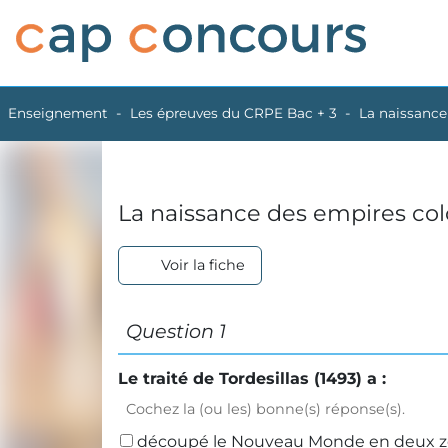
Enseignement
Les épreuves du CRPE Bac + 3
La naissance
La naissance des empires co
Voir la fiche
Question 1
Le traité de Tordesillas (1493) a :
Cochez la (ou les) bonne(s) réponse(s).
découpé le Nouveau Monde en deux 