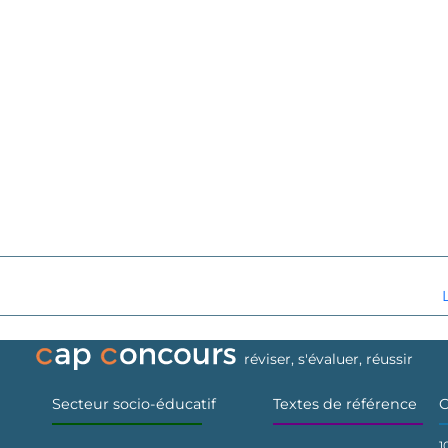
réviser, s'évaluer, réussir
Secteur socio-éducatif
Textes de référence
C
1