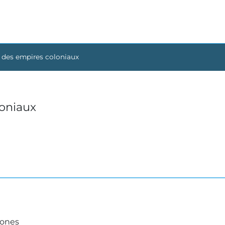
 des empires coloniaux
loniaux
zones