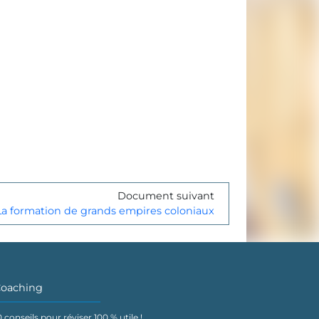
Document suivant
La formation de grands empires coloniaux
oaching
0 conseils pour réviser 100 % utile !