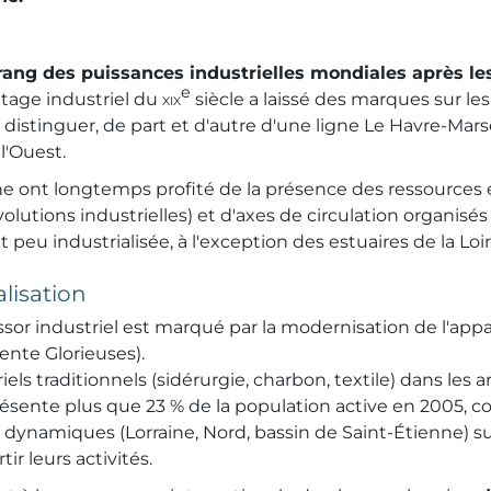
ang des puissances industrielles mondiales après les
e
itage industriel du
xix
siècle a laissé des marques sur le
istinguer, de part et d'autre d'une ligne Le Havre-Marseil
l'Ouest.
ligne ont longtemps profité de la présence des ressource
volutions industrielles) et d'axes de circulation organisés
it peu industrialisée, à l'exception des estuaires de la Loi
alisation
essor industriel est marqué par la modernisation de l'ap
rente Glorieuses).
riels traditionnels (sidérurgie, charbon, textile) dans les
résente plus que 23 % de la population active en 2005, c
is dynamiques (Lorraine, Nord, bassin de Saint-Étienne) su
ir leurs activités.