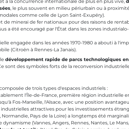
et à la concurrence internationale de plus en plus vive,
d
osées
, le plus souvent en milieu périurbain ou à proxim
modales comme celle de Lyon Saint-Exupéry).
de minerai de fer nationaux pour des raisons de rentabi
sus a été encouragé par l'État dans les zones industrialo-
rielle engagée dans les années 1970-1980 a abouti à l'imp
ile (Citroën à Rennes-La Janais).
 le
développement rapide de parcs technologiques en
Ce sont des symboles forts de la reconversion industriell
 composée de trois types d'espaces industriels :
ablement l'Île-de-France, première région industrielle em
squ'à Fos-Marseille, l'Alsace, avec une position avantage
 industrielles attractives pour les investissements étrang
 Normandie, Pays de la Loire) a longtemps été marginalis
de dynamisme (Vannes, Angers, Rennes, Nantes, Le Mans,