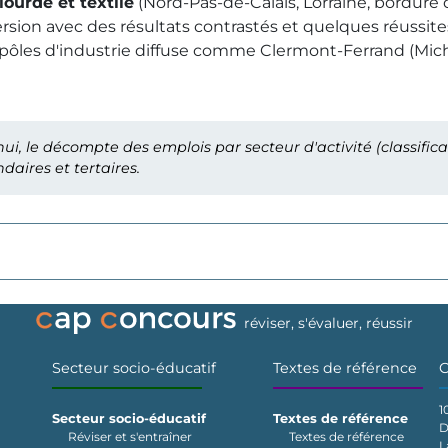
lourde et textile
(Nord-Pas-de-Calais, Lorraine, bordure d
sion avec des résultats contrastés et quelques réussit
s pôles d'industrie diffuse comme Clermont-Ferrand (Mic
, le décompte des emplois par secteur d'activité (classificati
daires et tertaires.
réviser, s'évaluer, réussir
Secteur socio-éducatif
Textes de référence
C
1
Secteur socio-éducatif
Textes de référence
D
Réviser et s'entraîner
Textes de référence
L