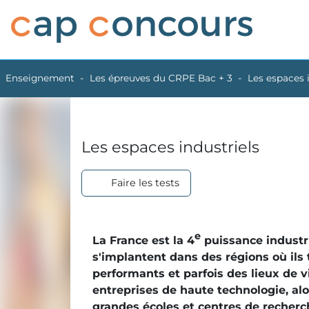
Enseignement
Les épreuves du CRPE Bac + 3
Les espaces 
Les espaces industriels
Faire les tests
e
La France est la 4
puissance industri
s'implantent dans des régions où ils
performants et parfois des lieux de v
entreprises de haute technologie, al
grandes écoles et centres de recherc