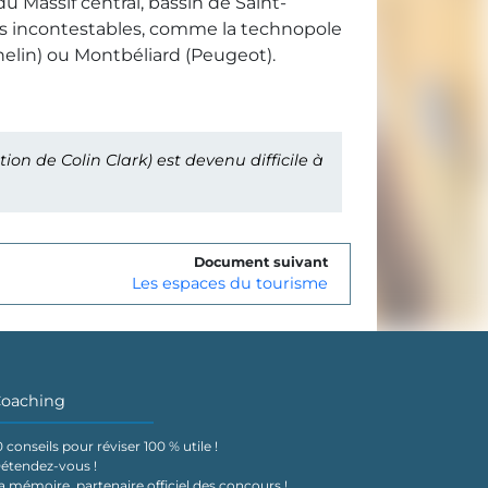
u Massif central, bassin de Saint-
es incontestables, comme la technopole
helin) ou Montbéliard (Peugeot).
on de Colin Clark) est devenu difficile à
Document suivant
Les espaces du tourisme
oaching
0 conseils pour réviser 100 % utile !
étendez-vous !
a mémoire, partenaire officiel des concours !