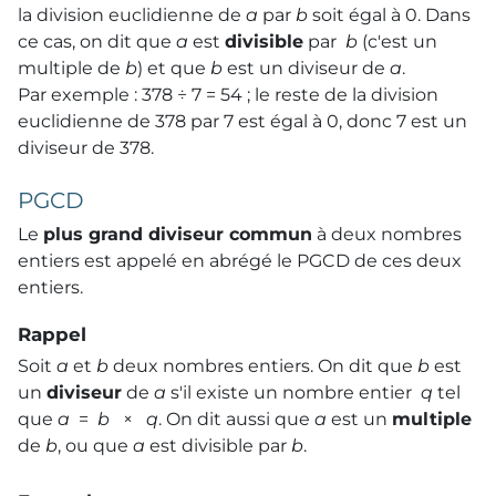
la division euclidienne de
a
par
b
soit égal à 0. Dans
ce cas, on dit que
a
est
divisible
par
b
(c'est un
multiple de
b
) et que
b
est un diviseur de
a
.
Par exemple : 378 ÷ 7 = 54 ; le reste de la division
euclidienne de 378 par 7 est égal à 0, donc 7 est un
diviseur de 378.
PGCD
Le
plus grand diviseur commun
à deux nombres
entiers est appelé en abrégé le PGCD de ces deux
entiers.
Rappel
Soit
a
et
b
deux nombres entiers. On dit que
b
est
un
diviseur
de
a
s'il existe un nombre entier
q
tel
que
a
=
b
×
q
. On dit aussi que
a
est un
multiple
de
b
, ou que
a
est divisible par
b
.