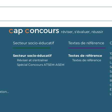
réviser, s'évaluer, réussir
Secteur socio-éducatif
Textes de référence
C
1
Secteur socio-éducatif
Textes de référence
D
Réviser et s'entraîner
Textes de référence
L
Spécial Concours ATSEM-ASEM
S
S
D
B
C
É
tion...
L