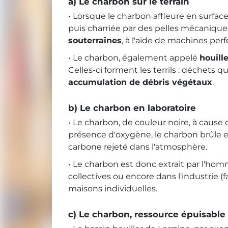
a) Le charbon sur le terrain
• Lorsque le charbon affleure en surface
puis charriée par des pelles mécaniques
souterraines
, à l'aide de machines per
• Le charbon, également appelé
houill
Celles-ci forment les terrils : déchets
accumulation de débris végétaux
.
b) Le charbon en laboratoire
• Le charbon, de couleur noire, à cause d
présence d'oxygène, le charbon brûle en
carbone rejeté dans l'atmosphère.
• Le charbon est donc extrait par l'ho
collectives ou encore dans l'industrie (
maisons individuelles.
c) Le charbon, ressource épuisable