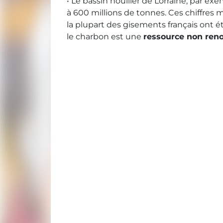
• Le bassin houiller de Lorraine, par ex
à 600 millions de tonnes. Ces chiffres 
la plupart des gisements français ont é
le charbon est une
ressource non ren