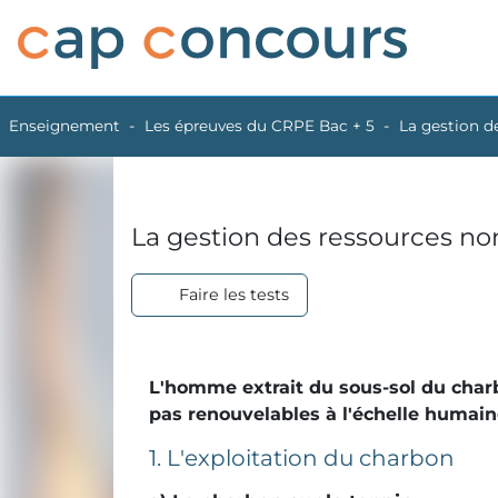
Enseignement
Les épreuves du CRPE Bac + 5
La gestion d
La gestion des ressources no
Faire les tests
L'homme extrait du sous-sol du charb
pas renouvelables à l'échelle humai
1. L'exploitation du charbon