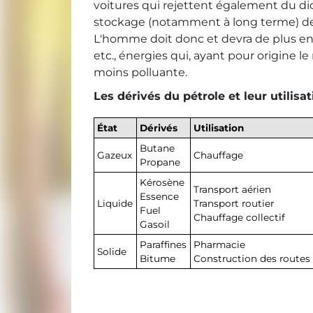
voitures qui rejettent également du diox
stockage (notamment à long terme) des
L'homme doit donc et devra de plus e
etc., énergies qui, ayant pour origine l
moins polluante.
Les dérivés du pétrole et leur utilisat
État
Dérivés
Utilisation
Butane
Gazeux
Chauffage
Propane
Kérosène
Transport aérien
Essence
Liquide
Transport routier
Fuel
Chauffage collectif
Gasoil
Paraffines
Pharmacie
Solide
Bitume
Construction des routes