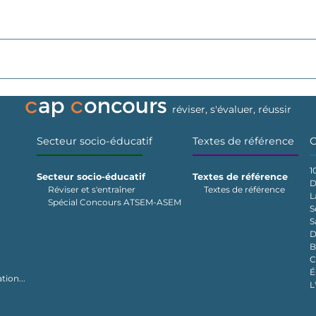
réviser, s'évaluer, réussir
Secteur socio-éducatif
Textes de référence
C
1
Secteur socio-éducatif
Textes de référence
D
Réviser et s'entraîner
Textes de référence
L
Spécial Concours ATSEM-ASEM
S
S
D
B
C
É
tion...
L