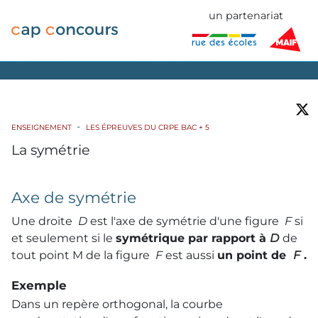
un partenariat
ENSEIGNEMENT
LES ÉPREUVES DU CRPE BAC + 5
La symétrie
Axe de symétrie
Une droite
D
est l'axe de symétrie d'une figure
F
si
et seulement si le
symétrique par rapport à
D
de
tout point M de la figure
F
est aussi
un point de
F
.
Exemple
Dans un repère orthogonal, la courbe