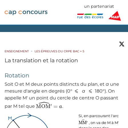
un partenariat
ENSEIGNEMENT
LES ÉPREUVES DU CRPE BAC + 5
La translation et la rotation
Rotation
Soit O et M deux points distincts du plan, et
a
une
mesure d'angle en degrés (0°
a
180°). On
appelle M' un point du cercle de centre O passant
ˆ
′
M
O
M
=
par M tel que
.
a
Si, en parcourant l'arc
⌢
′
M
M
, on va de M à M'