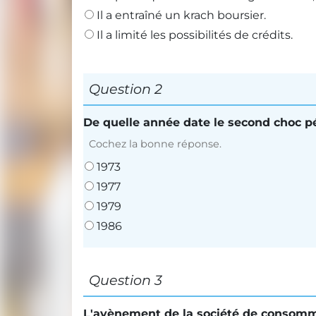
Il a entraîné un krach boursier.
Il a limité les possibilités de crédits.
Question 2
De quelle année date le second choc pé
Cochez la bonne réponse.
1973
1977
1979
1986
Question 3
L'avènement de la société de consomma