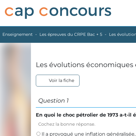
Enseignement
Les épreuves du CRPE Bac + 5
Les évolutio
Les évolutions économiques e
Voir la fiche
Question 1
En quoi le choc pétrolier de 1973 a-t-il 
Cochez la bonne réponse.
Il a provoqué une inflation généralisé