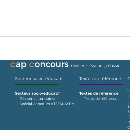
réviser, s'évaluer, réussir
Secteur socio-éducatif
Textes de référence
C
1
Secteur socio-éducatif
Textes de référence
D
Réviser et s'entraîner
Textes de référence
L
Spécial Concours ATSEM-ASEM
S
S
D
B
C