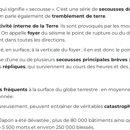
qui signifie « secousse ». C'est une série de
secousses du
. On parle également de
tremblement de terre
.
tivité interne de la Terre
. Ils sont provoqués par les m
e. On appelle
foyer
du séisme le point de rupture ou du d
t dans toutes les directions.
, en surface, à la verticale du foyer ; il en est donc le poi
se d'une ou de plusieurs
secousses principales brèves
es
répliques
, qui surviennent au cours des heures et des 
ès fréquents
à la surface du globe terrestre : en moyenne,
année.
ureusement, peuvent entraîner de véritables
catastrop
e au Japon a été dévastée ; plus de 80 000 bâtiments ains
5 500 morts et environ 250 000 blessés.