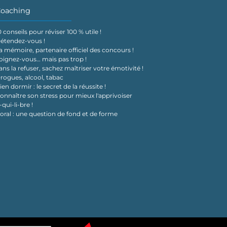
oaching
0 conseils pour réviser 100 % utile !
étendez-vous !
a mémoire, partenaire officiel des concours !
oignez-vous… mais pas trop !
ans la refuser, sachez maîtriser votre émotivité !
rogues, alcool, tabac
ien dormir : le secret de la réussite !
onnaître son stress pour mieux l'apprivoiser
-qui-li-bre !
'oral : une question de fond et de forme