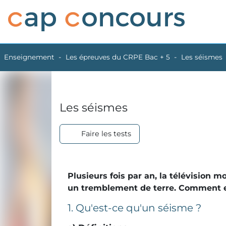
Enseignement
Les épreuves du CRPE Bac + 5
Les séismes
Les séismes
Faire les tests
Plusieurs fois par an, la télévision 
un tremblement de terre. Comment ex
1. Qu'est-ce qu'un séisme ?