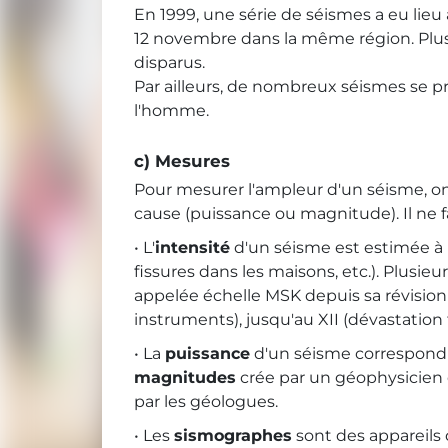
En 1999, une série de séismes a eu lieu a
12 novembre dans la même région. Plusie
disparus.
Par ailleurs, de nombreux séismes se pr
l'homme.
c) Mesures
Pour mesurer l'ampleur d'un séisme, on u
cause (puissance ou magnitude). Il ne 
• L'
intensité
d'un séisme est estimée à 
fissures dans les maisons, etc.). Plusie
appelée échelle
MSK
depuis sa révision
instruments), jusqu'au XII (dévastation 
• La
puissance
d'un séisme correspond à
magnitudes
crée par un géophysicien en
par les géologues.
• Les
sismographes
sont des appareils 