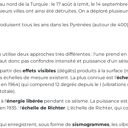
u nord de la Turquie : le 17 août à Izmit, le 14 septembre à
urs villes ont ainsi été détruites. On a déploré plusieurs
oduisent tous les ans dans les Pyrénées (autour de 400) 
tilise deux approches très différentes : l'une prend en co
faut donc pas confondre intensité et puissance d'un séi
partir des
effets visibles
(dégâts) produits à la surface
urs échelles de mesure existent. La plus connue est l'
éche
 en 1964) qui comprend 12 degrés depuis le I (vibration
totale).
 l'
énergie libérée
pendant ce séisme. La puissance es
 1935 : l'
échelle de Richter
. L'échelle de Richter, qui 
qui enregistrent, sous forme de
sismogrammes
, les vi