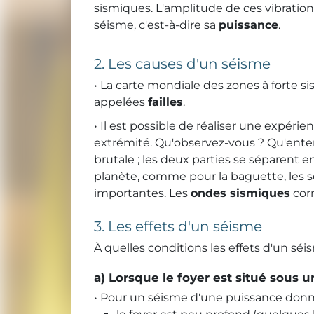
sismiques. L'amplitude de ces vibration
séisme, c'est-à-dire sa
puissance
.
2. Les causes d'un séisme
• La carte mondiale des zones à forte si
appelées
failles
.
• Il est possible de réaliser une expér
extrémité. Qu'observez-vous ? Qu'enten
brutale ; les deux parties se séparent e
planète, comme pour la baguette, les s
importantes. Les
ondes sismiques
corr
3. Les effets d'un séisme
À quelles conditions les effets d'un séi
a) Lorsque le foyer est situé sous 
• Pour un séisme d'une puissance donné