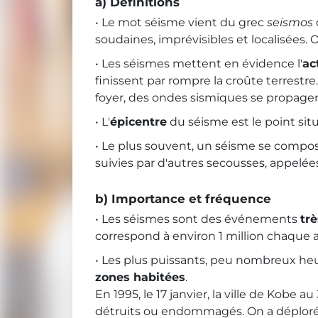
a) Définitions
• Le mot séisme vient du grec
seismos
soudaines, imprévisibles et localisées
• Les séismes mettent en évidence l'
ac
finissent par rompre la croûte terrestr
foyer, des ondes sismiques se propagen
• L'
épicentre
du séisme est le point situé
• Le plus souvent, un séisme se compo
suivies par d'autres secousses, appelé
b) Importance et fréquence
• Les séismes sont des événements
tr
correspond à environ 1 million chaque 
• Les plus puissants, peu nombreux he
zones habitées
.
En 1995, le 17 janvier, la ville de Kob
détruits ou endommagés. On a déploré 