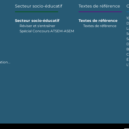
Secteur socio-éducatif
Textes de référence
C
1
Secteur socio-éducatif
Textes de référence
D
Réviser et s'entraîner
Textes de référence
L
Spécial Concours ATSEM-ASEM
S
S
D
B
C
É
tion...
L