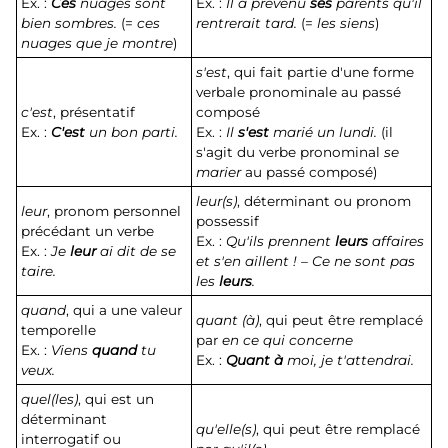
Ex. :
Ces
nuages sont
Ex. :
Il a prévenu
ses
parents qu'il
bien sombres.
(=
ces
rentrerait tard.
(=
les siens
)
nuages que je montre
)
s'est
, qui fait partie d'une forme
verbale pronominale au passé
c'est
, présentatif
composé
Ex. :
C'est
un bon parti.
Ex. :
Il
s'est
marié un lundi.
(il
s'agit du verbe pronominal
se
marier
au passé composé)
leur(s)
, déterminant ou pronom
leur
, pronom personnel
possessif
précédant un verbe
Ex. :
Qu'ils prennent
leurs
affaires
Ex. :
Je
leur
ai dit de se
et s'en aillent ! – Ce ne sont pas
taire.
les
leurs
.
quand
, qui a une valeur
quant (à)
, qui peut être remplacé
temporelle
par
en ce qui concerne
Ex. :
Viens
quand
tu
Ex. :
Quant à
moi, je t'attendrai.
veux.
quel(les)
, qui est un
déterminant
qu'elle(s)
, qui peut être remplacé
interrogatif ou