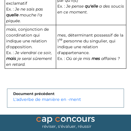
par
qu'il(s)
exclamatif
Ex. :
Je pense
qu'elle
a des soucis
Ex. :
Je ne sais pas
en ce moment.
quelle
mouche l'a
piquée.
mais
, conjonction de
coordination qui
mes
, déterminant possessif de la
re
indique une relation
1
personne du singulier, qui
d'opposition.
indique une relation
Ex. :
Je viendrai ce soir,
d'appartenance.
mais
je serai sûrement
Ex. :
Où ai-je mis
mes
affaires ?
en retard.
Document précédent
L'adverbe de manière en -ment
réviser, s'évaluer, réussir