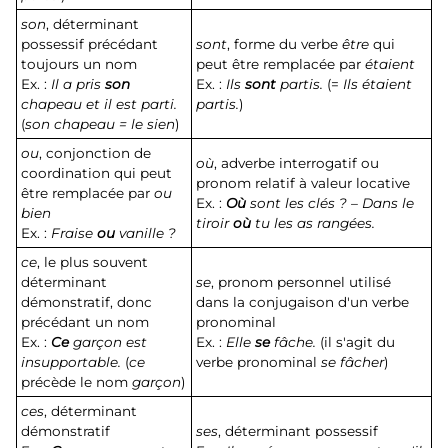
son
, déterminant
possessif précédant
sont
, forme du verbe
être
qui
toujours un nom
peut être remplacée par
étaient
Ex. :
Il a pris
son
Ex. :
Ils
sont
partis.
(=
Ils étaient
chapeau et il est parti.
partis.
)
(
son chapeau = le sien
)
ou
, conjonction de
où
, adverbe interrogatif ou
coordination qui peut
pronom relatif à valeur locative
être remplacée par
ou
Ex. :
Où
sont les clés ? – Dans le
bien
tiroir
où
tu les as rangées.
Ex. :
Fraise
ou
vanille ?
ce
, le plus souvent
déterminant
se
, pronom personnel utilisé
démonstratif, donc
dans la conjugaison d'un verbe
précédant un nom
pronominal
Ex. :
Ce
garçon est
Ex. :
Elle
se
fâche.
(il s'agit du
insupportable.
(
ce
verbe pronominal
se fâcher
)
précède le nom
garçon
)
ces
, déterminant
démonstratif
ses
, déterminant possessif