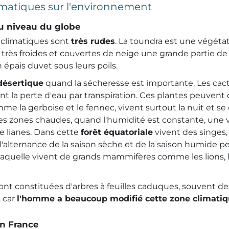
limatiques sur l'environnement
 au niveau du globe
s climatiques sont
très rudes
. La toundra est une végéta
s très froides et couvertes de neige une grande partie de l
n épais duvet sous leurs poils.
désertique
quand la sécheresse est importante. Les cact
ent la perte d'eau par transpiration. Ces plantes peuvent
e la gerboise et le fennec, vivent surtout la nuit et se
les zones chaudes, quand l'humidité est constante, une 
e lianes. Dans cette
forêt équatoriale
vivent des singes
 l'alternance de la saison sèche et de la saison humide
laquelle vivent de grands mammifères comme les lions, les
sont constituées d'arbres à feuilles caduques, souvent 
 car
l'homme a beaucoup modifié cette zone climatiq
en France