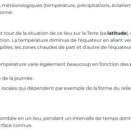
s météorologiques (température, précipitations, éclaire
donné.
tout de la situation de ce lieu sur la Terre (sa
latitude
)
ion. La température diminue de l'équateur en allant vers
 pôles, les zones chaudes de part et d'autre de l'équateu
a température varie également beaucoup en fonction des
 de la journée.
lus locales qui dépendent par exemple de la forme du relief,
u tombée en un lieu, pendant un intervalle de temps don
urface connue.