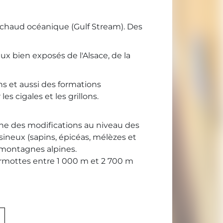
 chaud océanique (Gulf Stream). Des
aux bien exposés de l'Alsace, de la
s et aussi des formations
s cigales et les grillons.
ne des modifications au niveau des
ésineux (sapins, épicéas, mélèzes et
s montagnes alpines.
armottes entre 1 000 m et 2 700 m