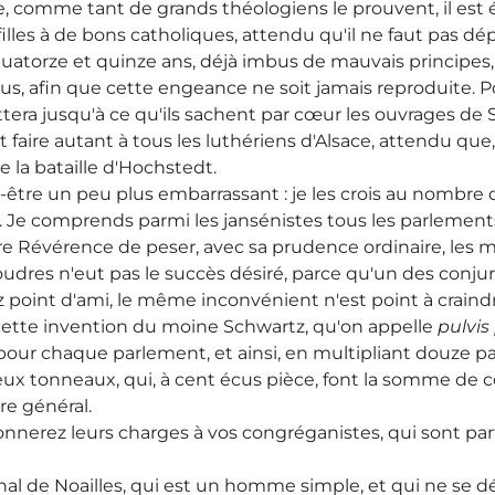
que, comme tant de grands théologiens le prouvent, il est é
filles à de bons catholiques, attendu qu'il ne faut pas dép
quatorze et quinze ans, déjà imbus de mauvais principes, 
ous, afin que cette engeance ne soit jamais reproduite. Po
ettera jusqu'à ce qu'ils sachent par cœur les ouvrages de
ut faire autant à tous les luthériens d'Alsace, attendu qu
de la bataille d'Hochstedt.
ut-être un peu plus embarrassant : je les crois au nombre 
yer. Je comprends parmi les jansénistes tous les parlemen
 Votre Révérence de peser, avec sa prudence ordinaire, l
udres n'eut pas le succès désiré, parce qu'un des conjuré
point d'ami, le même inconvénient n'est point à craindre :
ette invention du moine Schwartz, qu'on appelle
pulvis
pour chaque parlement, et ainsi, en multipliant douze p
tonneaux, qui, à cent écus pièce, font la somme de cent
re général.
nnerez leurs charges à vos congréganistes, qui sont parf
inal de Noailles, qui est un homme simple, et qui ne se dé