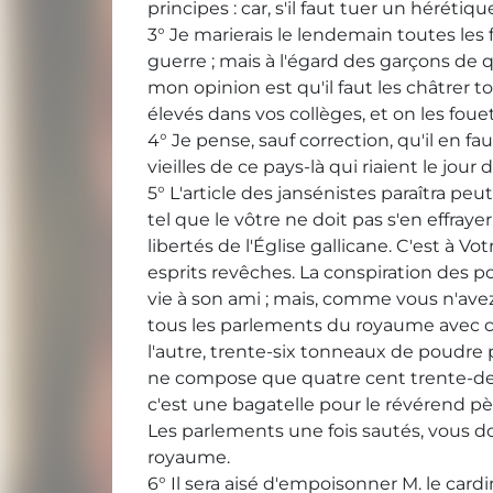
principes : car, s'il faut tuer un héréti
3° Je marierais le lendemain toutes les 
guerre ; mais à l'égard des garçons de 
mon opinion est qu'il faut les châtrer t
élevés dans vos collèges, et on les fou
4° Je pense, sauf correction, qu'il en fa
vieilles de ce pays-là qui riaient le jour 
5° L'article des jansénistes paraîtra pe
tel que le vôtre ne doit pas s'en effra
libertés de l'Église gallicane. C'est à
esprits revêches. La conspiration des po
vie à son ami ; mais, comme vous n'avez 
tous les parlements du royaume avec c
l'autre, trente-six tonneaux de poudre 
ne compose que quatre cent trente-deux 
c'est une bagatelle pour le révérend pè
Les parlements une fois sautés, vous do
royaume.
6° Il sera aisé d'empoisonner M. le card