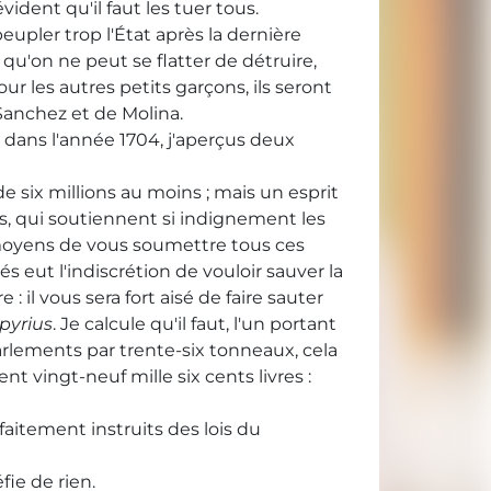
vident qu'il faut les tuer tous.
eupler trop l'État après la dernière
qu'on ne peut se flatter de détruire,
ur les autres petits garçons, ils seront
 Sanchez et de Molina.
e, dans l'année 1704, j'aperçus deux
de six millions au moins ; mais un esprit
ts, qui soutiennent si indignement les
es moyens de vous soumettre tous ces
s eut l'indiscrétion de vouloir sauver la
 il vous sera fort aisé de faire sauter
 pyrius
. Je calcule qu'il faut, l'un portant
arlements par trente-six tonneaux, cela
 vingt-neuf mille six cents livres :
aitement instruits des lois du
fie de rien.