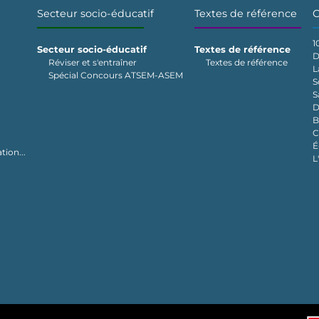
Secteur socio-éducatif
Textes de référence
C
1
Secteur socio-éducatif
Textes de référence
D
Réviser et s'entraîner
Textes de référence
L
Spécial Concours ATSEM-ASEM
S
S
D
B
C
É
tion...
L