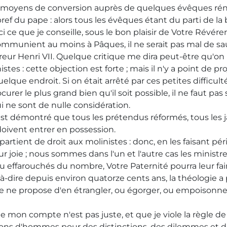
oyens de conversion auprès de quelques évêques rénit
ef du pape : alors tous les évêques étant du parti de la 
i ce que je conseille, sous le bon plaisir de Votre Révére
mmunient au moins à Pâques, il ne serait pas mal de sa
ereur Henri VII. Quelque critique me dira peut-être qu'on 
tes : cette objection est forte ; mais il n'y a point de pr
que endroit. Si on était arrêté par ces petites difficult
rocurer le plus grand bien qu'il soit possible, il ne faut pa
i ne sont de nulle considération.
est démontré que tous les prétendus réformés, tous les jan
doivent entrer en possession.
appartient de droit aux molinistes : donc, en les faisant 
r joie ; nous sommes dans l'un et l'autre cas les ministre
u effarouchés du nombre, Votre Paternité pourra leur fai
est-à-dire depuis environ quatorze cents ans, la théologie 
e ne propose d'en étrangler, ou égorger, ou empoisonner,
on compte n'est pas juste, et que je viole la règle de tro
llions d'hommes pour des distinctions, des dilemmes et 