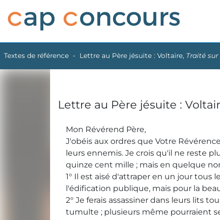
Textes de référence
Lettre au Père jésuite : Voltaire,
Traité sur
Lettre au Père jésuite : Voltai
Mon Révérend Père,
J'obéis aux ordres que Votre Révérence
leurs ennemis. Je crois qu'il ne reste 
quinze cent mille ; mais en quelque no
1° Il est aisé d'attraper en un jour to
l'édification publique, mais pour la bea
2° Je ferais assassiner dans leurs lits t
tumulte ; plusieurs même pourraient se 