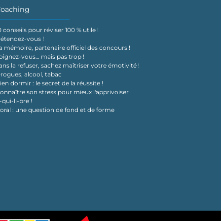
oaching
0 conseils pour réviser 100 % utile !
étendez-vous !
a mémoire, partenaire officiel des concours !
oignez-vous… mais pas trop !
ans la refuser, sachez maîtriser votre émotivité !
rogues, alcool, tabac
ien dormir : le secret de la réussite !
onnaître son stress pour mieux l'apprivoiser
-qui-li-bre !
'oral : une question de fond et de forme