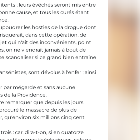
ents ; leurs évêchés seront mis entre
bonne cause, et tous les curés étant
nce.
upoudrer les hosties de la drogue dont
risquerait, dans cette opération, de
ojet qui n'ait des inconvénients, point
és, on ne viendrait jamais à bout de
s se scandaliser si ce grand bien entraîne
sénistes, sont dévolus à l'enfer ; ainsi
périr par mégarde et sans aucune
s de la Providence.
re remarquer que depuis les jours
a procuré le massacre de plus de
 qu'environ six millions cinq cent
is : car, dira-t-on, si en quatorze
des antilemmes théologiques, cela ne