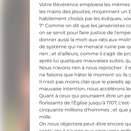
Votre Révérence emploiera les mêmes m
les mains des jésuites, moyennant un br
habilement choisis par les évêques, voic
7° Comme on dit que les jansénistes co
on se servit pour faire justice de l'emp
donner aussi la mort-aux-rats aux molinis
de système qui ne menace ruine par quel
rien ; et d'ailleurs, comme il s'agit de p
après lui quelques mauvaises suites, qu
Nous n'avons rien à nous reprocher : il 
ne faisons que hâter le moment où ils 
Il n'est pas moins clair que le paradis 
mauvaise intention, nous accélérons leu
Quant à ceux qui pourraient être un pe
florissants de l'Église jusqu'à 1707, c'
cinquante millions d'hommes ; et que j
mille.
On nous objectera peut-être encore que m
cents ans il n'a péri que cinquante mi