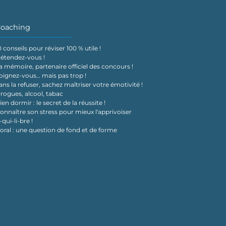
oaching
0 conseils pour réviser 100 % utile !
étendez-vous !
a mémoire, partenaire officiel des concours !
oignez-vous… mais pas trop !
ans la refuser, sachez maîtriser votre émotivité !
rogues, alcool, tabac
ien dormir : le secret de la réussite !
onnaître son stress pour mieux l'apprivoiser
-qui-li-bre !
'oral : une question de fond et de forme