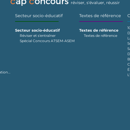
réviser, s'évaluer, réussir
Secteur socio-éducatif
Textes de référence
C
1
Secteur socio-éducatif
Textes de référence
D
Réviser et s'entraîner
Textes de référence
L
Spécial Concours ATSEM-ASEM
S
S
D
B
C
É
tion...
L