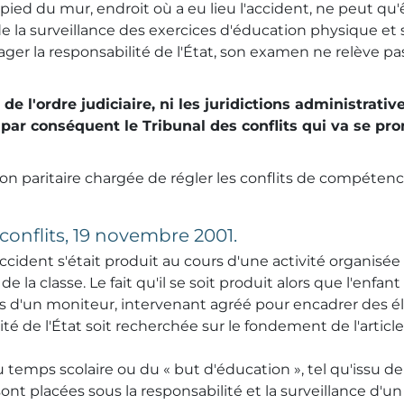
 pied du mur, endroit où a eu lieu l'accident, ne peut qu
de la surveillance des exercices d'éducation physique et 
ger la responsabilité de l'État, son examen ne relève pas, e
 de l'ordre judiciaire, ni les juridictions administrat
 par conséquent le Tribunal des conflits qui va se pr
tion paritaire chargée de régler les conflits de compétenc
conflits, 19 novembre 2001.
'accident s'était produit au cours d'une activité organis
 de la classe. Le fait qu'il se soit produit alors que l'enf
is d'un moniteur, intervenant agréé pour encadrer des élè
lité de l'État soit recherchée sur le fondement de l'artic
du temps scolaire ou du « but d'éducation », tel qu'issu de l
s sont placées sous la responsabilité et la surveillance d