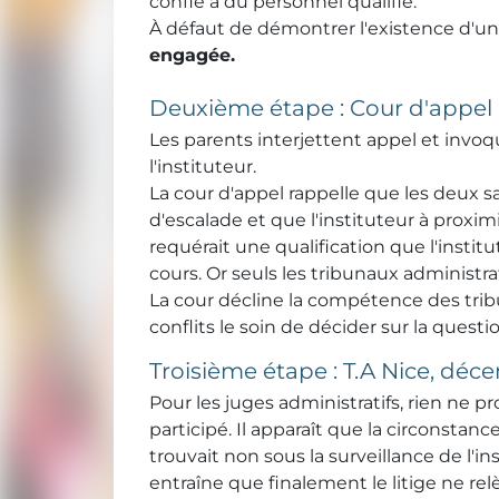
confié à du personnel qualifié.
À défaut de démontrer l'existence d'une 
engagée.
Deuxième étape : Cour d'appel
Les parents interjettent appel et invoq
l'instituteur.
La cour d'appel rappelle que les deux
d'escalade et que l'instituteur à proxi
requérait une qualification que l'instit
cours. Or seuls les tribunaux administr
La cour décline la compétence des tribun
conflits le soin de décider sur la ques
Troisième étape : T.A Nice, déc
Pour les juges administratifs, rien ne 
participé. Il apparaît que la circonstanc
trouvait non sous la surveillance de l'
entraîne que finalement le litige ne re