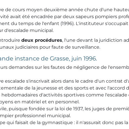
 élève de cours moyen deuxième année chute d'une haute
ctivité avait été encadrée par deux sapeurs pompiers p
nt du temps de l'enfant (1996). L'instituteur s'occupait
r d'escalade municipal.
introduire
deux procédures
, l'une devant la juridiction 
bunaux judiciaires pour faute de surveillance.
ande instance de Grasse, juin 1996.
leurs demandes sur les fautes de négligence de l'ensem
tive escalade s'inscrivait alors dans le cadre d'un contr
partementale de la jeunesse et des sports et avec l'accord
és hebdomadaires d'activités sportives comme l'escalade
moyens en matériel et en personnel.
le, puisque fondée sur la loi de 1937, les juges de premi
ompier professionnel municipal.
pe qui faisait de la gymnastique : il n'assurait donc pas 