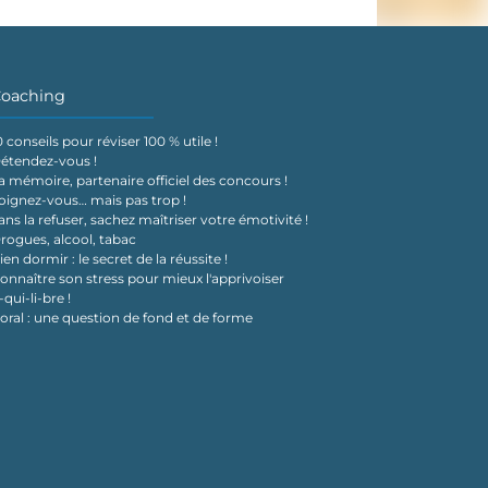
oaching
0 conseils pour réviser 100 % utile !
étendez-vous !
a mémoire, partenaire officiel des concours !
oignez-vous… mais pas trop !
ans la refuser, sachez maîtriser votre émotivité !
rogues, alcool, tabac
ien dormir : le secret de la réussite !
onnaître son stress pour mieux l'apprivoiser
-qui-li-bre !
'oral : une question de fond et de forme