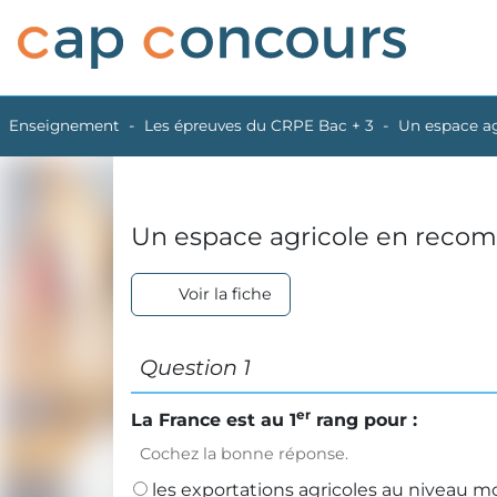
Enseignement
Les épreuves du CRPE Bac + 3
Un espace ag
Un espace agricole en recom
Voir la fiche
Question 1
er
La France est au 1
rang pour :
Cochez la bonne réponse.
les exportations agricoles au niveau m