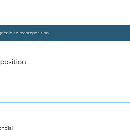
ricole en recomposition
position
ondial