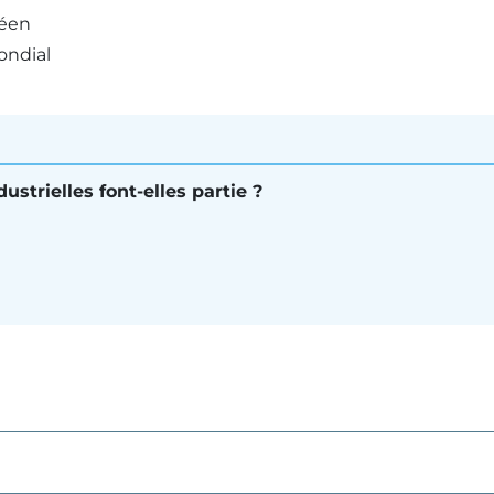
péen
ondial
ustrielles font-elles partie ?