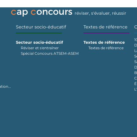
réviser, s'évaluer, réussir
Secteur socio-éducatif
Textes de référence
C
1
Secteur socio-éducatif
Textes de référence
D
Réviser et s'entraîner
Textes de référence
L
Spécial Concours ATSEM-ASEM
S
S
D
B
C
É
tion...
L